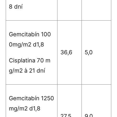
8 dní
Gemcitabín 100
0mg/m
2
d1,8
36,6
5,0
Cisplatina 70 m
g/m
2
à
21 dní
Gemcitabín 1250
mg/m
2
d1,8
27,5
9,0