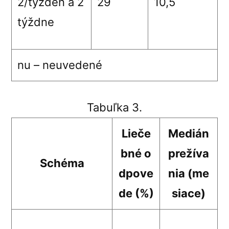
2
/týždeň
à
2
29
10,5
týždne
nu – neuvedené
Tabuľka 3.
Lieče
Medián
bné o
prežíva
Schéma
dpove
nia (me
de (%)
siace)