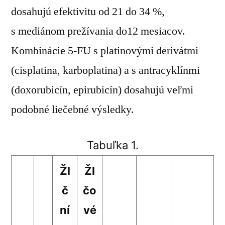
dosahujú efektivitu od 21 do 34 %,
s mediánom prežívania do12 mesiacov.
Kombinácie 5-FU s platinovými derivátmi
(cisplatina, karboplatina) a s antracyklínmi
(doxorubicín, epirubicín) dosahujú veľmi
podobné liečebné výsledky.
Tabuľka 1.
Žl
Žl
č
čo
ní
vé