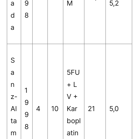
a
9
M
5,2
d
8
a
S
a
5FU
n
+ L
1
z-
V +
9
Al
4
10
Kar
21
5,0
9
ta
bopl
8
m
atin