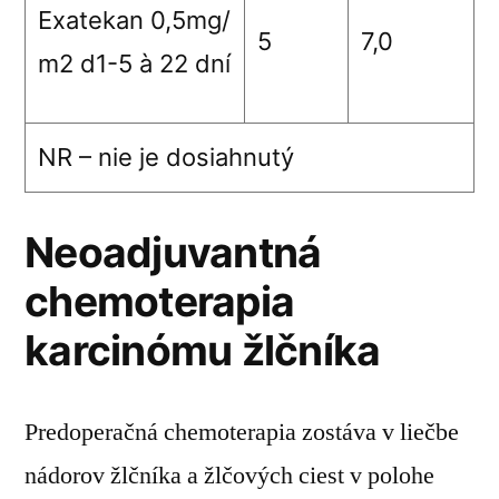
Exatekan 0,5mg/
5
7,0
m
2
d1-5
à
22 dní
NR – nie je dosiahnutý
Neoadjuvantná
chemoterapia
karcinómu žlčníka
Predoperačná chemoterapia zostáva v liečbe
nádorov žlčníka a žlčových ciest v polohe