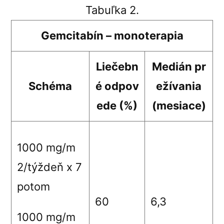
Tabuľka 2.
Gemcitabín – monoterapia
Liečebn
Medián pr
Schéma
é odpov
ežívania
ede (%)
(mesiace)
1000 mg/m
2
/týždeň x 7
potom
60
6,3
1000 mg/m