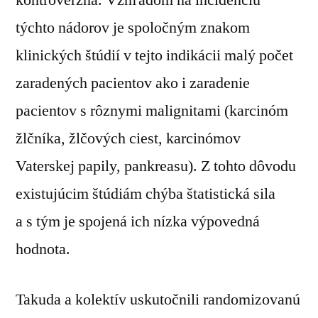
kontroverzná. Vzhľadom na incidenciu
týchto nádorov je spoločným znakom
klinických štúdií v tejto indikácii malý počet
zaradených pacientov ako i zaradenie
pacientov s rôznymi malignitami (karcinóm
žlčníka, žlčových ciest, karcinómov
Vaterskej papily, pankreasu). Z tohto dôvodu
existujúcim štúdiám chýba štatistická sila
a s tým je spojená ich nízka výpovedná
hodnota.
Takuda a kolektív uskutočnili randomizovanú