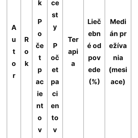
k
ce
st
P
Lieč
Medi
y
A
o
ebn
án pr
u
R
Ter
če
P
é od
ežíva
t
o
api
t
oč
pov
nia
o
k
a
p
et
ede
(mesi
r
ac
pa
(%)
ace)
ie
ci
nt
en
o
to
v
v