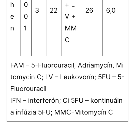
h
0
+ L
3
22
26
6,0
e
0
V +
n
1
MM
C
FAM – 5-Fluorouracil, Adriamycín, Mi
tomycín C; LV – Leukovorín; 5FU – 5-
Fluorouracil
IFN – interferón; Ci 5FU – kontinuáln
a infúzia 5FU; MMC-Mitomycín C