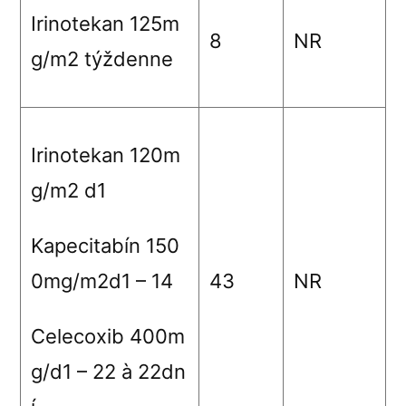
Irinotekan 125m
8
NR
g/m
2
týždenne
Irinotekan 120m
g/m
2
d1
Kapecitabín 150
0mg/m
2
d1 – 14
43
NR
Celecoxib 400m
g/d1 – 22
à
22dn