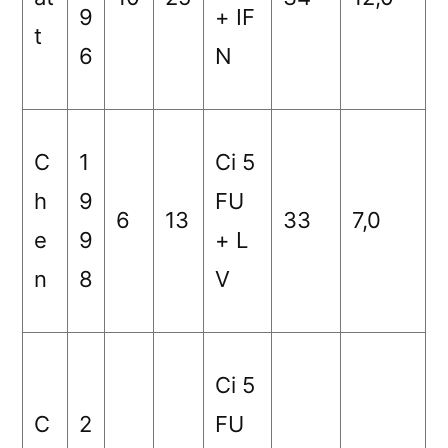
9
+ IF
t
6
N
C
1
Ci 5
h
9
FU
6
13
33
7,0
e
9
+ L
n
8
V
Ci 5
C
2
FU