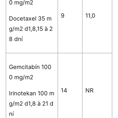
0 mg/m
2
9
11,0
Docetaxel 35 m
g/m
2
d1,8,15
à
2
8 dní
Gemcitabín 100
0 mg/m
2
14
NR
Irinotekan 100 m
g/m
2
d1,8
à
21 d
ní