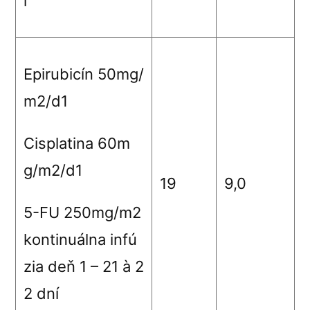
í
Epirubicín 50mg/
m
2
/d1
Cisplatina 60m
g/m
2
/d1
19
9,0
5-FU 250mg/m
2
kontinuálna infú
zia deň 1 – 21
à
2
2 dní