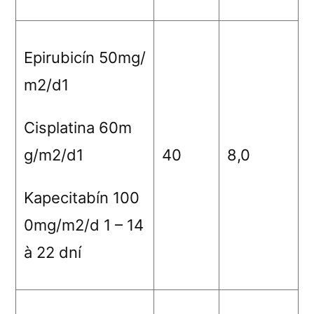
Epirubicín 50mg/
m
2
/d1
Cisplatina 60m
g/m
2
/d1
40
8,0
Kapecitabín 100
0mg/m2/d 1 – 14
à
22 dní