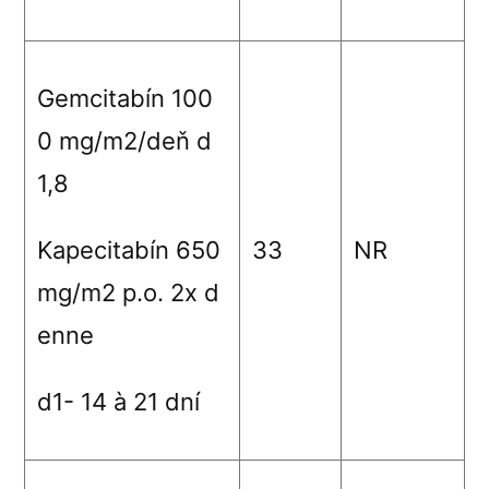
Gemcitabín 100
0 mg/m
2
/deň d
1,8
Kapecitabín 650
33
NR
mg/m
2
p.o. 2x d
enne
d1- 14
à
21 dní