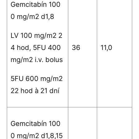
Gemcitabín 100
0 mg/m
2
d1,8
LV 100 mg/m
2
2
4 hod, 5FU 400
36
11,0
mg/m
2
i.v. bolus
5FU 600 mg/m
2
22 hod
à
21 dní
Gemcitabín 100
0 mg/m
2
d1,8,15