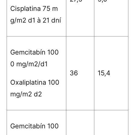
Cisplatina 75 m
g/m
2
d1
à
21 dní
Gemcitabín 100
0 mg/m
2
/d1
36
15,4
Oxaliplatina 100
mg/m
2
d2
Gemcitabín 100