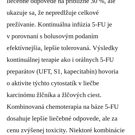
liečebné odpovede na približne 30 %, ale
ukazuje sa, že nepredlžuje celkové
prežívanie. Kontinuálna infúzia 5-FU je
v porovnaní s bolusovým podaním
efektívnejšia, lepšie tolerovaná. Výsledky
kontinuálnej terapie ako i orálnych 5-FU
preparátov (UFT, S1, kapecitabín) hovoria
o aktivite týchto cytostatík v liečbe
karcinómu žlčníka a žlčových ciest.
Kombinovaná chemoterapia na báze 5-FU
dosahuje lepšie liečebné odpovede, ale za
cenu zvýšenej toxicity. Niektoré kombinácie