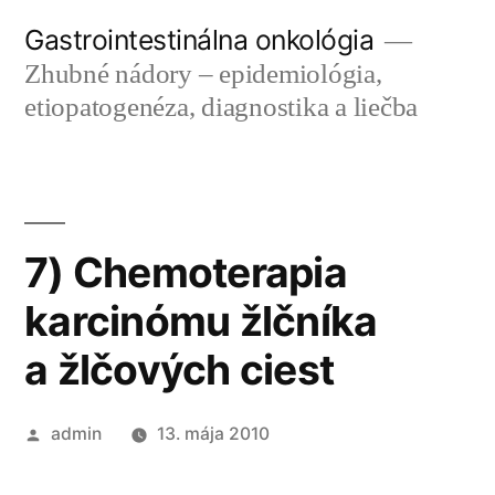
Prejsť
Gastrointestinálna onkológia
na
Zhubné nádory – epidemiológia,
obsah
etiopatogenéza, diagnostika a liečba
7) Chemoterapia
karcinómu žlčníka
a žlčových ciest
Publikoval
admin
13. mája 2010