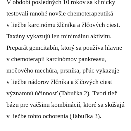
V období posledných 10 rokov sa klinicky
testovali mnohé novšie chemoterapeutiká
v liečbe karcinómu žlčníka a žlčových ciest.
Taxány vykazujú len minimálnu aktivitu.
Preparát gemcitabín, ktorý sa používa hlavne
v chemoterapii karcinómov pankreasu,
močového mechúra, prsníka, pľúc vykazuje
v liečbe nádorov žlčníka a žlčových ciest
významnú účinnosť
(Tabuľka 2)
.
Tvorí tiež
bázu pre väčšinu kombinácií, ktoré sa skúšajú
v liečbe tohto ochorenia
(Tabuľka 3)
.