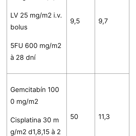
LV 25 mg/m
2
i.v.
9,5
9,7
bolus
5FU 600 mg/m
2
à
28 dní
Gemcitabín 100
0 mg/m
2
50
11,3
Cisplatina 30 m
g/m
2
d1,8,15
à
2